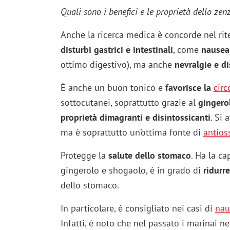
Quali sono i benefici e le proprietà dello zen
Anche la ricerca medica è concorde nel rit
disturbi gastrici e intestinali
, come
nausea
ottimo digestivo), ma anche
nevralgie e di
È anche un buon tonico e
favorisce la
cir
sottocutanei, soprattutto grazie al
gingero
proprietà dimagranti e disintossicanti
. Si 
ma è soprattutto un’ottima fonte di
antios
Protegge la
salute dello stomaco
. Ha la ca
gingerolo e shogaolo, è in grado di
ridurre
dello stomaco.
In particolare, è consigliato nei casi di
nau
Infatti, è noto che nel passato i marinai n