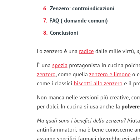
Zenzero: controindicazioni
FAQ ( domande comuni)
Conclusioni
Lo zenzero è una
radice
dalle mille virtù,
a
È una
spezia
protagonista in cucina poiché
zenzero
, come quella
zenzero e
limone
o c
come i classici
biscotti allo zenzero
e il p
Non manca nelle versioni più creative, co
per dolci. In cucina si usa anche la
polvere
Ma quali sono i benefici dello zenzero?
Aiuta
antinfiammatori, ma è bene conoscerne a
assume specifici farmaci dovrebbe evitarlo