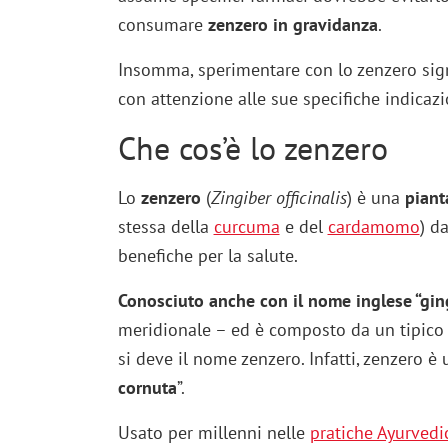
consumare
zenzero in gravidanza
.
Insomma, sperimentare con lo zenzero sign
con attenzione alle sue specifiche indicazi
Che cos’è lo zenzero
Lo
zenzero
(
Zingiber officinalis
) è una
pianta
stessa della
curcuma
e del
cardamomo
) d
benefiche per la salute.
Conosciuto anche con il nome inglese “gin
meridionale – ed è composto da un tipico r
si deve il nome zenzero. Infatti, zenzero è 
cornuta
”.
Usato per millenni nelle
pratiche Ayurvedi