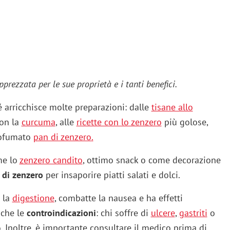
pprezzata per le sue proprietà e i tanti benefici.
 arricchisce molte preparazioni: dalle
tisane allo
on la
curcuma
, alle
ricette con lo zenzero
più golose,
rofumato
pan di zenzero
.
me lo
zenzero candito
, ottimo snack o come decorazione
 di zenzero
per insaporire piatti salati e dolci.
 la
digestione
, combatte la nausea e ha effetti
nche le
controindicazioni
: chi soffre di
ulcere
,
gastriti
o
. Inoltre, è importante consultare il medico prima di