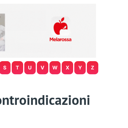
S
T
U
V
W
X
Y
Z
controindicazioni