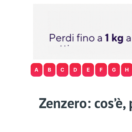
A
B
C
D
E
F
G
H
Zenzero: cos’è, 