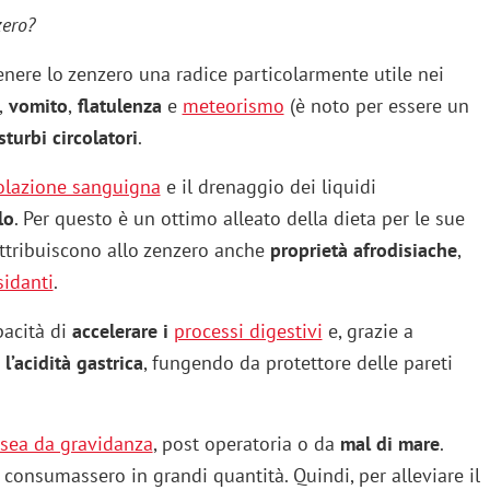
zero?
enere lo zenzero una radice particolarmente utile nei
,
vomito
,
flatulenza
e
meteorismo
(è noto per essere un
sturbi circolatori
.
colazione sanguigna
e il drenaggio dei liquidi
lo
. Per questo è un ottimo alleato della dieta per le sue
attribuiscono allo zenzero anche
proprietà afrodisiache
,
sidanti
.
pacità di
accelerare i
processi digestivi
e, grazie a
 l’acidità gastrica
, fungendo da protettore delle pareti
sea da gravidanza
, post operatoria o da
mal di mare
.
e consumassero in grandi quantità. Quindi, per alleviare il