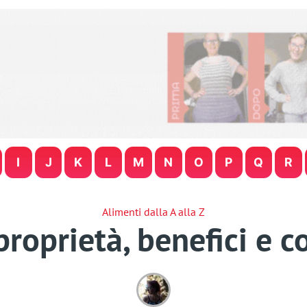
I
J
K
L
M
N
O
P
Q
R
Alimenti dalla A alla Z
proprietà, benefici e 