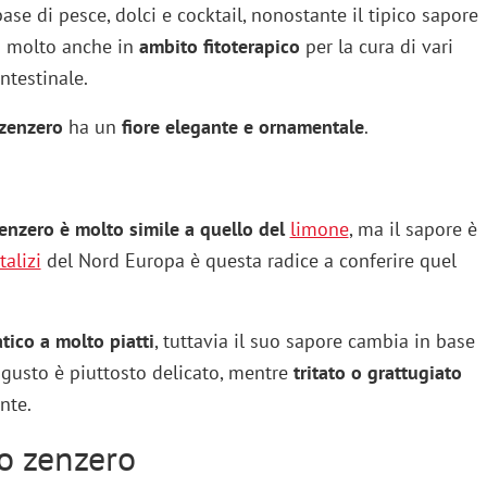
base di pesce, dolci e cocktail, nonostante il tipico sapore
to molto anche in
ambito fitoterapico
per la cura di vari
intestinale.
 zenzero
ha un
fiore elegante e ornamentale
.
zenzero è molto simile a quello del
limone
, ma il sapore è
talizi
del Nord Europa è questa radice a conferire quel
ico a molto piatti
, tuttavia il suo sapore cambia in base
il gusto è piuttosto delicato, mentre
tritato o grattugiato
nte.
lo zenzero