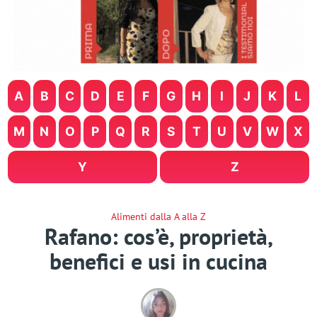
A
B
C
D
E
F
G
H
I
J
K
L
M
N
O
P
Q
R
S
T
U
V
W
X
Y
Z
Alimenti dalla A alla Z
Rafano: cos’è, proprietà,
benefici e usi in cucina