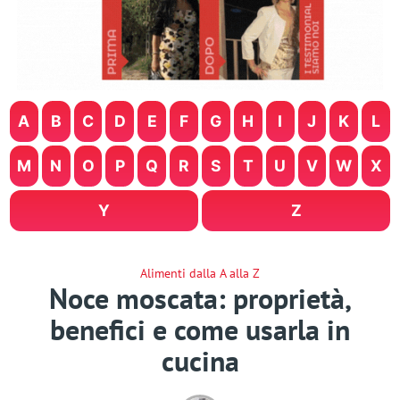
A
B
C
D
E
F
G
H
I
J
K
L
M
N
O
P
Q
R
S
T
U
V
W
X
Y
Z
Alimenti dalla A alla Z
Noce moscata: proprietà,
benefici e come usarla in
cucina