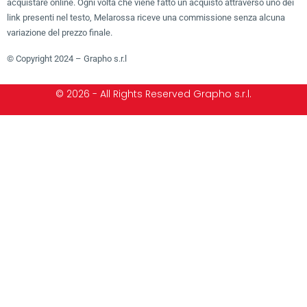
acquistare online. Ogni volta che viene fatto un acquisto attraverso uno dei
link presenti nel testo, Melarossa riceve una commissione senza alcuna
variazione del prezzo finale.
© Copyright 2024 – Grapho s.r.l
© 2026 - All Rights Reserved Grapho s.r.l.