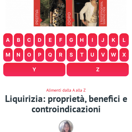
A
B
C
D
E
F
G
H
I
J
K
L
M
N
O
P
Q
R
S
T
U
V
W
X
Y
Z
Alimenti dalla A alla Z
Liquirizia: proprietà, benefici e
controindicazioni