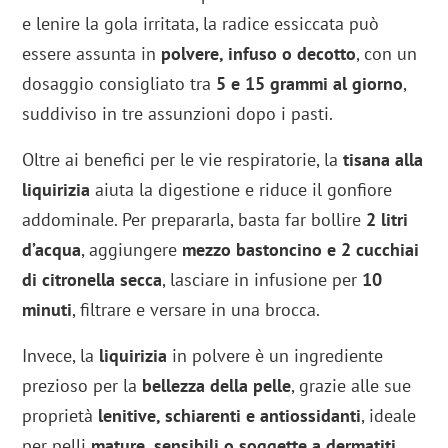
e lenire la gola irritata, la radice essiccata può
essere assunta in
polvere, infuso o decotto
, con un
dosaggio consigliato tra
5 e 15 grammi al giorno
,
suddiviso in tre assunzioni dopo i pasti.
Oltre ai benefici per le vie respiratorie, la
tisana alla
liquirizia
aiuta la digestione e riduce il gonfiore
addominale. Per prepararla, basta far bollire
2 litri
d’acqua
, aggiungere
mezzo bastoncino e 2 cucchiai
di citronella secca
, lasciare in infusione per
10
minuti
, filtrare e versare in una brocca.
Invece, la
liquirizia
in polvere è un ingrediente
prezioso per la
bellezza della pelle
, grazie alle sue
proprietà
lenitive, schiarenti e antiossidanti
, ideale
per pelli
mature, sensibili o soggette a dermatiti
.