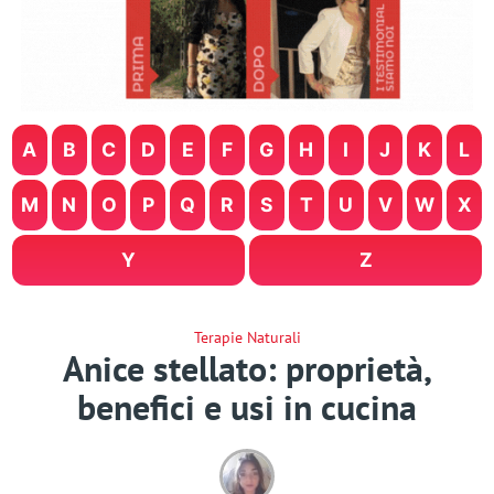
A
B
C
D
E
F
G
H
I
J
K
L
M
N
O
P
Q
R
S
T
U
V
W
X
Y
Z
Terapie Naturali
Anice stellato: proprietà,
benefici e usi in cucina