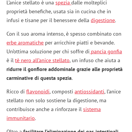
L’anice stellato è una
spezia
dalle molteplici
proprietà benefiche, usata sia in cucina che in
infusi e tisane per il benessere della
digestione
.
Con il suo aroma intenso, è spesso combinato con
erbe aromatiche
per arricchire piatti e bevande.
Un’ottima soluzione per chi soffre di
pancia gonfia
è il
tè nero all’anice stellato
, un infuso che aiuta a
ridurre il gonfiore addominale grazie alle proprietà
carminative di questa spezia
.
Ricco di
flavonoidi
, composti
antiossidanti
, l’anice
stellato non solo sostiene la digestione, ma
contribuisce anche a rinforzare il
sistema
immunitario
.
Oltre a
facilitare l’eliminazione dei gas intestinali
,