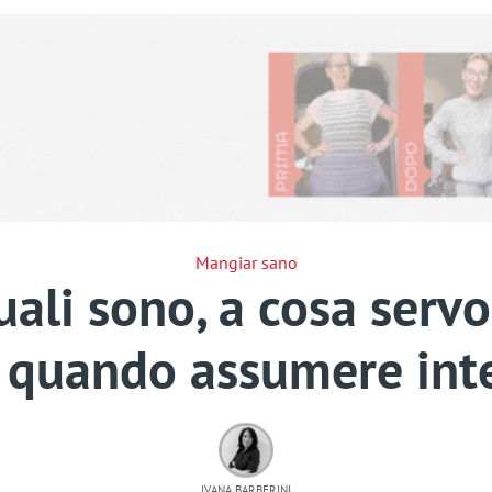
Mangiar sano
uali sono, a cosa serv
e quando assumere int
IVANA BARBERINI