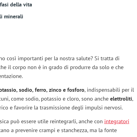
asi della vita
i minerali
o così importanti per la nostra salute? Si tratta di
he il corpo non è in grado di produrre da solo e che
entazione.
tassio, sodio, ferro, zinco e fosforo
, indispensabili per il
cuni, come sodio, potassio e cloro, sono anche
elettroliti
,
ico e favorire la trasmissione degli impulsi nervosi.
isica può essere utile reintegrarli, anche con
integratori
tano a prevenire crampi e stanchezza, ma la fonte