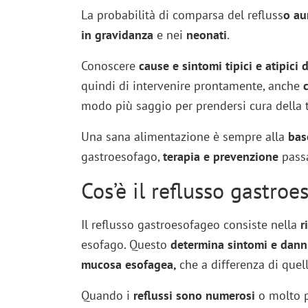
La probabilità di comparsa del refluss
o au
in gravidanza
e nei
neonati
.
Conoscere
cause e sintomi tipici e atipici
quindi di intervenire prontamente, anche
modo più saggio per prendersi cura della t
Una sana alimentazione è sempre alla
bas
gastroesofago,
terapia e prevenzione
passa
Cos’è il reflusso gastro
Il reflusso gastroesofageo consiste nella
ri
esofago. Questo
determina sintomi e dann
mucosa esofagea,
che a differenza di quel
Quando i
reflussi sono numerosi
o molto p