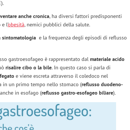
).
ventare anche cronica
, ha diversi fattori predisponenti
o
e l’
obesità
, nemici pubblici della salute.
la sintomatologia
e la frequenza degli episodi di reflusso
lusso gastroesofageo è rappresentato dal
materiale acido
può
risalire cibo o la bile
. In questo caso si parla di
 fegato
e viene escreta attraverso il coledoco nel
ca in un primo tempo nello stomaco (
reflusso duodeno-
 anche in esofago (
reflusso gastro-esofageo biliare
).