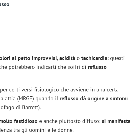
lusso
olori al petto improvvisi
,
acidità
o
tachicardia
: questi
he potrebbero indicarti che soffri di
reflusso
r certi versi fisiologico che avviene in una certa
 malattia (MRGE) quando il
reflusso dà origine a sintomi
ofago di Barrett).
molto fastidioso
e anche piuttosto diffuso:
si manifesta
denza tra gli uomini e le donne.