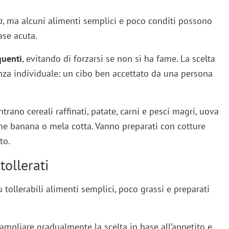
a
, ma alcuni alimenti semplici e poco conditi possono
fase acuta.
quenti
, evitando di forzarsi se non si ha fame. La scelta
nza individuale: un cibo ben accettato da una persona
trano cereali raffinati, patate, carni e pesci magri, uova
ome banana o mela cotta. Vanno preparati con cotture
to.
ollerati
 tollerabili alimenti semplici, poco grassi e preparati
e ampliare gradualmente la scelta in base all’appetito e