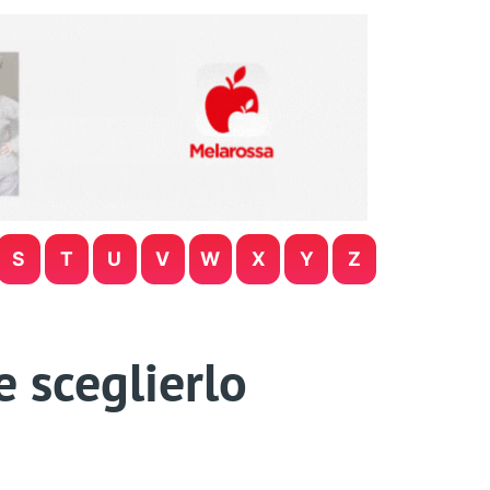
S
T
U
V
W
X
Y
Z
e sceglierlo