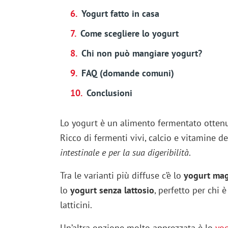
Yogurt fatto in casa
Come scegliere lo yogurt
Chi non può mangiare yogurt?
FAQ (domande comuni)
Conclusioni
Lo yogurt è un alimento fermentato ottenuto 
Ricco di fermenti vivi, calcio e vitamine d
intestinale e per la sua digeribilità
.
Tra le varianti più diffuse c’è lo
yogurt ma
lo
yogurt senza lattosio
, perfetto per chi 
latticini.
Un’altra opzione molto apprezzata è lo
yog