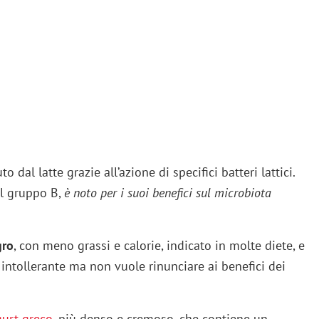
dal latte grazie all’azione di specifici batteri lattici.
el gruppo B,
è noto per i suoi benefici sul microbiota
gro
, con meno grassi e calorie, indicato in molte diete, e
è intollerante ma non vuole rinunciare ai benefici dei
urt greco
, più denso e cremoso, che contiene un