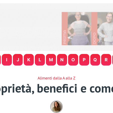
I
J
K
L
M
N
O
P
Q
R
Alimenti dalla A alla Z
prietà, benefici e com