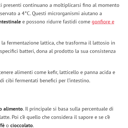
ici presenti continuano a moltiplicarsi fino al momento
servato a 4°C. Questi microrganismi aiutano a
intestinale
e possono ridurre fastidi come
gonfiore e
la fermentazione lattica, che trasforma il lattosio in
specifici batteri, dona al prodotto la sua consistenza
enere alimenti come kefir, latticello e panna acida e
i cibi fermentati benefici per l’intestino.
to alimento
. Il principale si basa sulla percentuale di
latte. Poi c’è quello che considera il sapore e se c’è
ffè
o
cioccolato
.