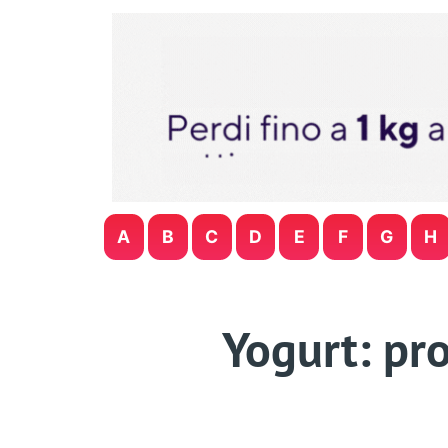
A
B
C
D
E
F
G
H
Yogurt: pro