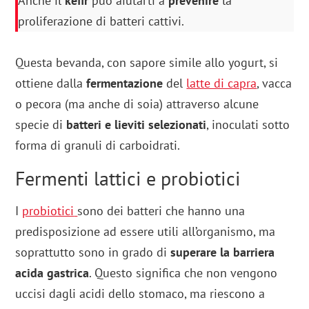
Anche il
kefir
può aiutarti a
prevenire
la
proliferazione di batteri cattivi.
Questa bevanda, con sapore simile allo yogurt, si
ottiene dalla
fermentazione
del
latte di capra
, vacca
o pecora (ma anche di soia) attraverso alcune
specie di
batteri e lieviti selezionati
, inoculati sotto
forma di granuli di carboidrati.
Fermenti lattici e probiotici
I
probiotici
sono dei batteri che hanno una
predisposizione ad essere utili all’organismo, ma
soprattutto sono in grado di
superare la barriera
acida gastrica
. Questo significa che non vengono
uccisi dagli acidi dello stomaco, ma riescono a