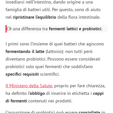
insediarsi nell’intestino, dando origine a una
famiglia di batteri utili. Per questo, sono di aiuto
nel
ripristinare l’equilibrio
della flora intestinale.
C’è una differenza tra
fermenti lattici e probiotici
.
I primi sono l’insieme di quei batteri che agiscono
fermentando il latte
(lattosio): non tutti però
diventano probiotici. Possono essere considerati
probiotici solo quei fermenti che soddisfano
specifici requisiti
scientifici.
Il Ministero della Salute
, proprio per fare chiarezza,
ha definito l
’obbligo
di inserire in etichetta i
ceppi
di fermenti
contenuti nei prodotti.
L’assunzione di probiotici può essere
consigliata
in