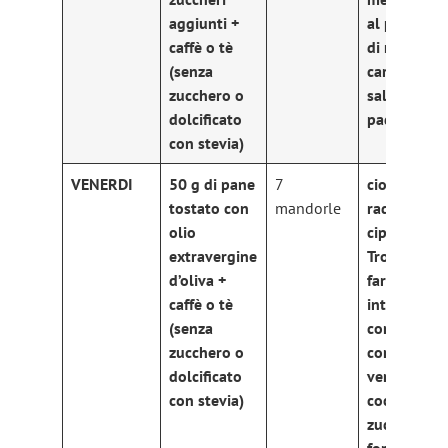
aggiunti +
al profumo
caffè o tè
di menta +
(senza
carciofi
zucchero o
saltati in
dolcificato
padella
con stevia)
VENERDI
50 g di pane
7
ciotolina di
tostato con
mandorle
radicchio e
olio
cipolla di
extravergine
Tropea +
d’oliva +
farro
caffè o tè
integrale
(senza
con
zucchero o
coriandoli d
dolcificato
verdura +
con stevia)
coccotte di
zucchine al