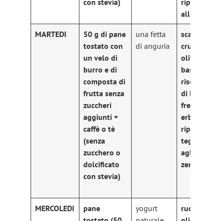
con stevia)
ripassate
allo zenzer
MARTEDI
50 g di pane
una fetta
scarola
tostato con
di anguria
cruda con
un velo di
olive e
burro e di
basilico +
composta di
riso al pest
frutta senza
di basilico
zuccheri
fresco +
aggiunti +
erbette
caffè o tè
ripassate in
(senza
tegame co
zucchero o
aglio e
dolcificato
zenzero
con stevia)
MERCOLEDI
pane
yogurt
rucola con
tostato (50
naturale
olio e