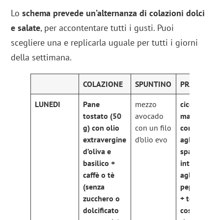
Lo
schema prevede un’alternanza di colazioni dolci
e salate
, per accontentare tutti i gusti. Puoi
scegliere una e replicarla uguale per tutti i giorni
della settimana.
COLAZIONE
SPUNTINO
PRANZO
LUNEDI
Pane
mezzo
cicorino da
tostato (50
avocado
mazzetto
g) con olio
con un filo
con olio e
extravergine
d’olio evo
aglio +
d’oliva e
spaghetti
basilico +
integrali
caffè o tè
aglio, olio 
(senza
peperoncin
zucchero o
+ tegame d
dolcificato
coste