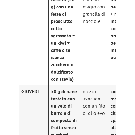
g) con una
magro con
peperoncin
fetta di
granella di
+ riso
prosciutto
nocciole
integrale
cotto
con
sgrassato +
brunoise di
un kiwi +
peperoni +
caffè o tè
insalata di
(senza
puntarelle
zucchero o
dolcificato
con stevia)
GIOVEDI
50 g di pane
mezzo
cicorino da
tostato con
avocado
mazzetto
un velo di
con un filo
con olio e
burro e di
di olio evo
citronette 
composta di
spaghetti
frutta senza
alle
zuccheri
melanzane