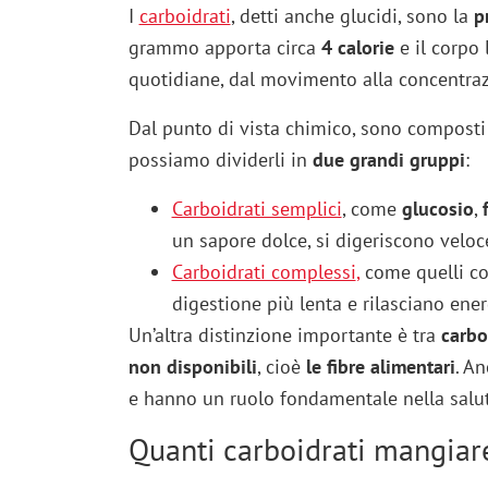
I
carboidrati
, detti anche glucidi, sono la
p
grammo apporta circa
4 calorie
e il corpo 
quotidiane, dal movimento alla concentra
Dal punto di vista chimico, sono compost
possiamo dividerli in
due grandi gruppi
:
Carboidrati semplici
, come
glucosio
,
un sapore dolce, si digeriscono vel
Carboidrati complessi
,
come quelli co
digestione più lenta e rilasciano ene
Un’altra distinzione importante è tra
carbo
non disponibili
, cioè
le fibre
alimentari
. A
e hanno un ruolo fondamentale nella salute
Quanti carboidrati mangiare