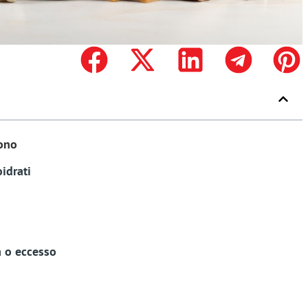
vono
oidrati
a o eccesso