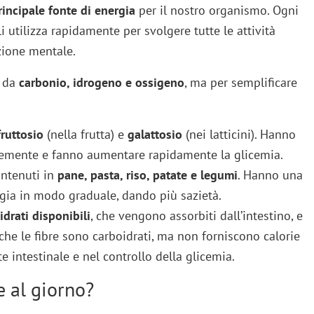
rincipale fonte di energia
per il nostro organismo. Ogni
li utilizza rapidamente per svolgere tutte le attività
zione mentale.
i da
carbonio, idrogeno e ossigeno
, ma per semplificare
fruttosio
(nella frutta) e
galattosio
(nei latticini). Hanno
ocemente e fanno aumentare rapidamente la glicemia.
ntenuti in
pane, pasta, riso, patate e legumi
. Hanno una
rgia in modo graduale, dando più sazietà.
idrati disponibili
, che vengono assorbiti dall’intestino, e
nche le fibre sono carboidrati, ma non forniscono calorie
 intestinale e nel controllo della glicemia.
 al giorno?