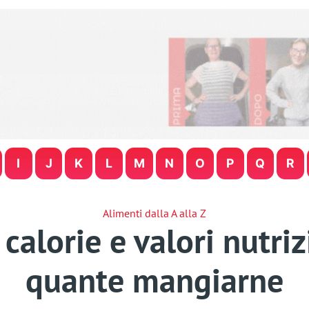
I
J
K
L
M
N
O
P
Q
R
Alimenti dalla A alla Z
calorie e valori nutriz
quante mangiarne