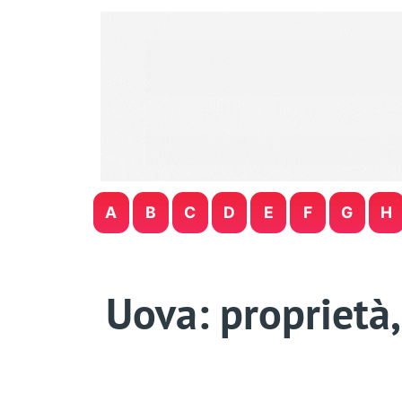
A
B
C
D
E
F
G
H
Uova: proprietà, 