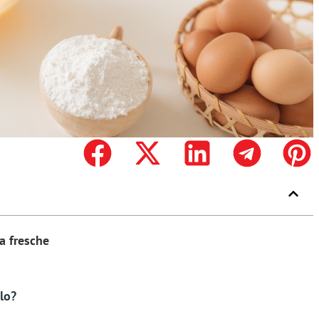
va fresche
lo?