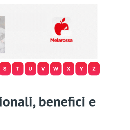
S
T
U
V
W
X
Y
Z
ionali, benefici e