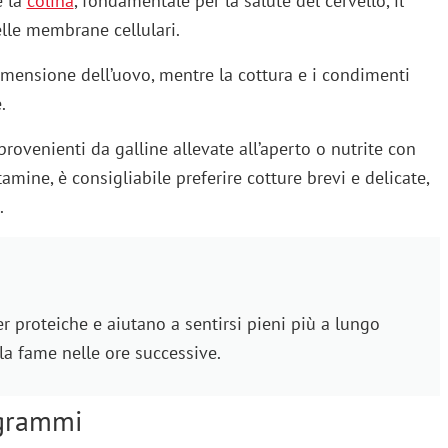
è la
colina
, fondamentale per la salute del cervello, il
lle membrane cellulari.
imensione dell’uovo, mentre la cottura e i condimenti
.
rovenienti da galline allevate all’aperto o nutrite con
tamine, è consigliabile preferire cotture brevi e delicate,
.
 proteiche e aiutano a sentirsi pieni più a lungo
 la fame nelle ore successive.
 grammi