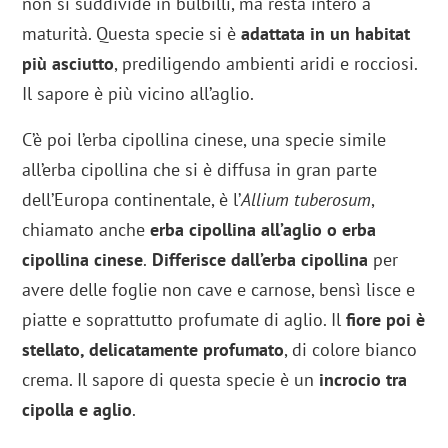
non si suddivide in bulbilli, ma resta intero a
maturità. Questa specie si è
adattata in un habitat
più asciutto
, prediligendo ambienti aridi e rocciosi.
Il sapore è più vicino all’aglio.
C’è poi l’erba cipollina cinese, una specie simile
all’erba cipollina che si è diffusa in gran parte
dell’Europa continentale, è l’
Allium tuberosum
,
chiamato anche
erba cipollina all’aglio o erba
cipollina cinese
.
Differisce dall’erba cipollina
per
avere delle foglie non cave e carnose, bensì lisce e
piatte e soprattutto profumate di aglio. Il
fiore poi è
stellato, delicatamente profumato
, di colore bianco
crema. Il sapore di questa specie è un
incrocio tra
cipolla e aglio
.