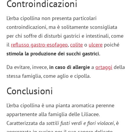
Controindicazioni
L’erba cipollina non presenta particolari
controindicazioni, ma è solitamente sconsigliata
per chi soffre di disturbi gastrici e intestinali, come
il
reflusso gastro-esofageo
,
colite
o
ulcere
poiché
stimola la produzione dei succhi gastrici.
Da evitare, invece,
in caso di allergie
a
ortaggi
della
stessa famiglia, come aglio e cipolla.
Conclusioni
L’erba cipollina è una pianta aromatica perenne
appartenente alla famiglia delle Liliacee.
Caratterizzata da
sottili fusti verdi e fiori violacei
, è
apprezzata in cucina per il suo sapore delicato,