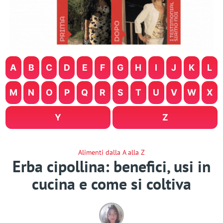
A
B
C
D
E
F
G
H
I
J
K
L
M
N
O
P
Q
R
S
T
U
V
W
X
Y
Z
Alimenti dalla A alla Z
Erba cipollina: benefici, usi in
cucina e come si coltiva