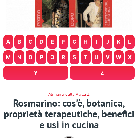
A
B
C
D
E
F
G
H
I
J
K
L
M
N
O
P
Q
R
S
T
U
V
W
X
Y
Z
Alimenti dalla A alla Z
Rosmarino: cos’è, botanica,
proprietà terapeutiche, benefici
e usi in cucina