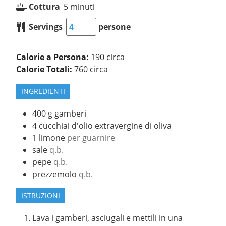
Cottura
5
minuti
Servings
persone
Calorie a Persona:
190 circa
Calorie Totali:
760 circa
INGREDIENTI
400
g
gamberi
4
cucchiai d'olio extravergine di oliva
1
limone
per guarnire
sale
q.b.
pepe
q.b.
prezzemolo
q.b.
ISTRUZIONI
Lava i gamberi, asciugali e mettili in una