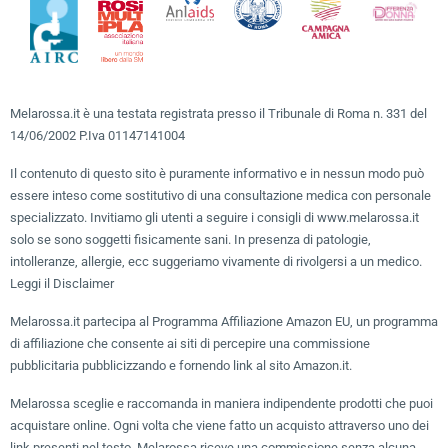
Melarossa.it è una testata registrata presso il Tribunale di Roma n. 331 del
14/06/2002 P.Iva 01147141004
Il contenuto di questo sito è puramente informativo e in nessun modo può
essere inteso come sostitutivo di una consultazione medica con personale
specializzato. Invitiamo gli utenti a seguire i consigli di www.melarossa.it
solo se sono soggetti fisicamente sani. In presenza di patologie,
intolleranze, allergie, ecc suggeriamo vivamente di rivolgersi a un medico.
Leggi il Disclaimer
Melarossa.it partecipa al Programma Affiliazione Amazon EU, un programma
di affiliazione che consente ai siti di percepire una commissione
pubblicitaria pubblicizzando e fornendo link al sito Amazon.it.
Melarossa sceglie e raccomanda in maniera indipendente prodotti che puoi
acquistare online. Ogni volta che viene fatto un acquisto attraverso uno dei
link presenti nel testo, Melarossa riceve una commissione senza alcuna