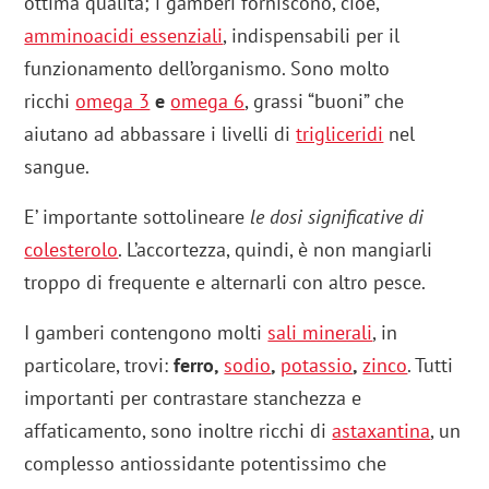
ottima qualità; i gamberi forniscono, cioè,
amminoacidi essenziali
, indispensabili per il
funzionamento dell’organismo. Sono molto
ricchi
omega 3
e
omega 6
, grassi “buoni” che
aiutano ad abbassare i livelli di
trigliceridi
nel
sangue.
E’ importante sottolineare
le dosi significative di
colesterolo
. L’accortezza, quindi, è non mangiarli
troppo di frequente e alternarli con altro pesce.
I gamberi contengono molti
sali minerali
, in
particolare, trovi:
ferro,
sodio
,
potassio
,
zinco
. Tutti
importanti per contrastare stanchezza e
affaticamento, sono inoltre ricchi di
astaxantina
, un
complesso antiossidante potentissimo che