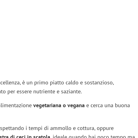
ccellenza, è un primo piatto caldo e sostanzioso,
to per essere nutriente e saziante.
’alimentazione
vegetariana o vegana
e cerca una buona
rispettando i tempi di ammollo e cottura, oppure
tra di ceci in scatola
, ideale quando hai poco tempo ma