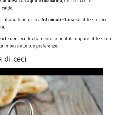
e di oliva
con
aglio e rosmarino
, unisci i ceci e i
e
caldo.
isultano teneri, circa
50 minuti–1 ora
se utilizzi i ceci
ra.
parte dei ceci direttamente in pentola oppure utilizza un
 in base alle tue preferenze.
 di ceci