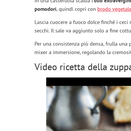
In una casseruola scalda l’
olio extravergin
pomodori
, quindi copri con
brodo vegetal
Lascia cuocere a fuoco dolce finché i ceci r
secchi. Il sale va aggiunto solo a fine cottu
Per una consistenza più densa, frulla una 
mixer a immersione, regolando la cremosità
Video ricetta della zuppa