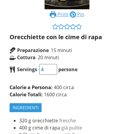
Print
Pin
Orecchiette con le cime di rapa
Preparazione
15
minuti
Cottura
20
minuti
Servings
persone
Calorie a Persona:
400 circa
Calorie Totali:
1600 circa
INGREDIENTI
320
g
orecchiette
fresche
400
g
cime di rapa
già pulite