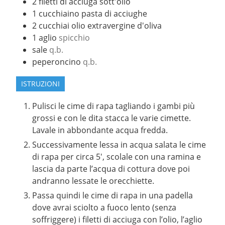
2
filetti di acciuga sott'olio
1
cucchiaino
pasta di acciughe
2
cucchiai
olio extravergine d'oliva
1
aglio
spicchio
sale
q.b.
peperoncino
q.b.
ISTRUZIONI
Pulisci le cime di rapa tagliando i gambi più
grossi e con le dita stacca le varie cimette.
Lavale in abbondante acqua fredda.
Successivamente lessa in acqua salata le cime
di rapa per circa 5′, scolale con una ramina e
lascia da parte l’acqua di cottura dove poi
andranno lessate le orecchiette.
Passa quindi le cime di rapa in una padella
dove avrai sciolto a fuoco lento (senza
soffriggere) i filetti di acciuga con l’olio, l’aglio