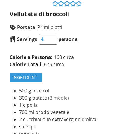
Vellutata di broccoli
Portata
Primi piatti
Servings
persone
Calorie a Persona:
168 circa
Calorie Totali:
675 circa
INGREDIENTI
500
g
broccoli
300
g
patate
(2 medie)
1
cipolla
700
ml
brodo vegetale
2
cucchiai
olio extravergine d'oliva
sale
q.b.
pepe
q.b.