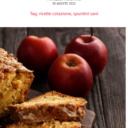
30 AGOSTO 2022
Tag:
ricette colazione
,
spuntini sani