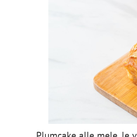
Plumcake alle mele, le v