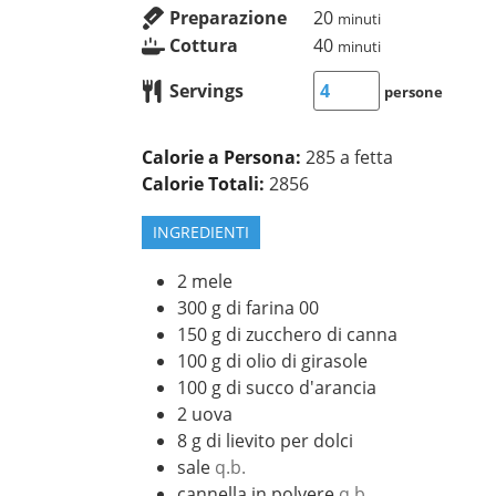
Preparazione
20
minuti
Cottura
40
minuti
Servings
persone
Calorie a Persona:
285 a fetta
Calorie Totali:
2856
INGREDIENTI
2
mele
300
g
di farina 00
150
g
di zucchero di canna
100
g
di olio di girasole
100
g
di succo d'arancia
2
uova
8
g
di lievito per dolci
sale
q.b.
cannella in polvere
q.b.