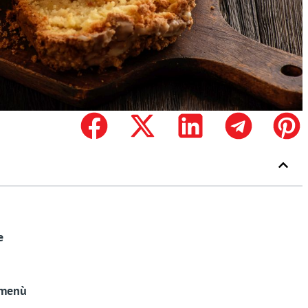
e
 menù