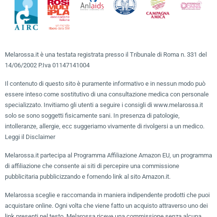
Melarossa.it è una testata registrata presso il Tribunale di Roma n. 331 del
14/06/2002 P.Iva 01147141004
Il contenuto di questo sito è puramente informativo e in nessun modo può
essere inteso come sostitutivo di una consultazione medica con personale
specializzato. Invitiamo gli utenti a seguire i consigli di www.melarossa.it
solo se sono soggetti fisicamente sani. In presenza di patologie,
intolleranze, allergie, ecc suggeriamo vivamente di rivolgersi a un medico.
Leggi il Disclaimer
Melarossa.it partecipa al Programma Affiliazione Amazon EU, un programma
di affiliazione che consente ai siti di percepire una commissione
pubblicitaria pubblicizzando e fornendo link al sito Amazon.it.
Melarossa sceglie e raccomanda in maniera indipendente prodotti che puoi
acquistare online. Ogni volta che viene fatto un acquisto attraverso uno dei
link presenti nel testo, Melarossa riceve una commissione senza alcuna