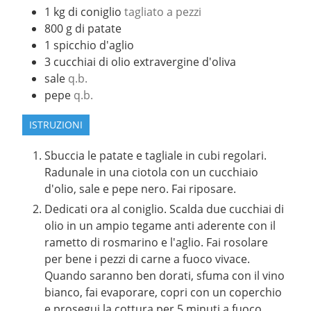
1
kg
di coniglio
tagliato a pezzi
800
g
di patate
1
spicchio d'aglio
3
cucchiai di olio extravergine d'oliva
sale
q.b.
pepe
q.b.
ISTRUZIONI
Sbuccia le patate e tagliale in cubi regolari.
Radunale in una ciotola con un cucchiaio
d'olio, sale e pepe nero. Fai riposare.
Dedicati ora al coniglio. Scalda due cucchiai di
olio in un ampio tegame anti aderente con il
rametto di rosmarino e l'aglio. Fai rosolare
per bene i pezzi di carne a fuoco vivace.
Quando saranno ben dorati, sfuma con il vino
bianco, fai evaporare, copri con un coperchio
e prosegui la cottura per 5 minuti a fuoco