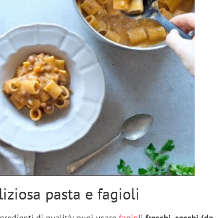
ziosa pasta e fagioli
ngredienti di qualità: puoi usare
fagioli
freschi, secchi (da