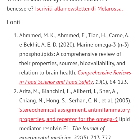
benessere?
Iscriviti alla newsletter di Melarossa.
Fonti
Ahmmed, M. K., Ahmmed, F., Tian, H., Carne, A.
e Bekhit, A. E. D. (2020). Marine omega‐3 (n‐3)
phospholipids: A comprehensive review of
their properties, sources, bioavailability, and
relation to brain health.
Comprehensive Reviews
in Food Science and Food Safety
,
19
(1), 64-123.
Arita, M., Bianchini, F., Aliberti, J., Sher, A.,
Chiang, N., Hong, S., Serhan, C. N., et al. (2005).
Stereochemical assignment, antiinflammatory
properties, and receptor for the omega-3
lipid
mediator resolvin E1.
The Journal of
experimental medicine
,
201
(5), 713-722.