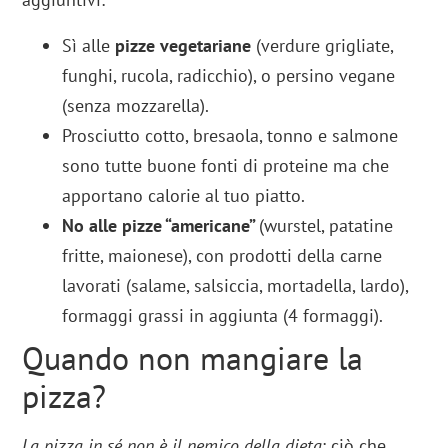
Sì alle
pizze vegetariane
(verdure grigliate,
funghi, rucola, radicchio), o persino vegane
(senza mozzarella).
Prosciutto cotto, bresaola, tonno e salmone
sono tutte buone fonti di proteine ma che
apportano calorie al tuo piatto.
No alle pizze “americane”
(wurstel, patatine
fritte, maionese), con prodotti della carne
lavorati (salame, salsiccia, mortadella, lardo),
formaggi grassi in aggiunta (4 formaggi).
Quando non mangiare la
pizza?
La pizza in sé non è il nemico della dieta
: ciò che