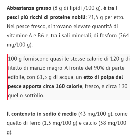
Abbastanza grasso
(8 g di lipidi /100 g),
è tra i
pesci più ricchi di proteine nobili
: 21,5 g per etto.
Nel pesce fresco, si trovano elevate quantità di
vitamine A e B6 e, tra i sali minerali, di fosforo (264
mg/100 g).
100 g forniscono quasi le stesse calorie di 120 g di
filetto di manzo magro. A fronte del 90% di parte
edibile, con 61,5 g di acqua, un
etto di polpa del
pesce apporta circa 160 calorie
, fresco, e circa 190
quello sott’olio.
Il
contenuto in sodio è medio
(43 mg/100 g), come
quello di ferro (1,3 mg/100 g) e calcio (38 mg/100
g).