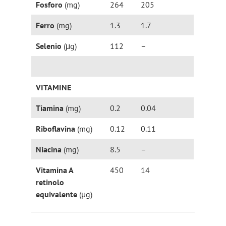
Fosforo
(mg)
264
205
Ferro
(mg)
1.3
1.7
Selenio
(μg)
112
–
VITAMINE
Tiamina
(mg)
0.2
0.04
Riboflavina
(mg)
0.12
0.11
Niacina
(mg)
8.5
–
Vitamina A
450
14
retinolo
equivalente
(μg)