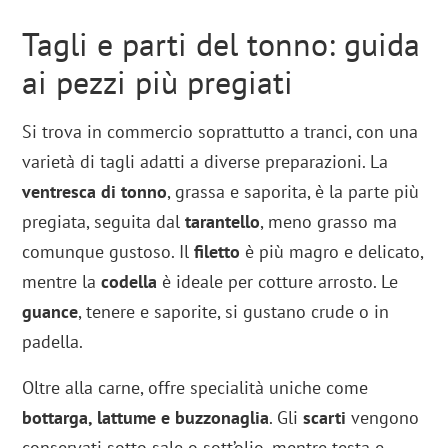
Tagli e parti del tonno: guida
ai pezzi più pregiati
Si trova in commercio soprattutto a tranci, con una
varietà di tagli adatti a diverse preparazioni. La
ventresca di tonno
, grassa e saporita, è la parte più
pregiata, seguita dal
tarantello
, meno grasso ma
comunque gustoso. Il
filetto
è più magro e delicato,
mentre la
codella
è ideale per cotture arrosto. Le
guance
, tenere e saporite, si gustano crude o in
padella.
Oltre alla carne, offre specialità uniche come
bottarga, lattume e buzzonaglia
. Gli
scarti
vengono
conservati sotto sale o sott’olio, mentre testa e