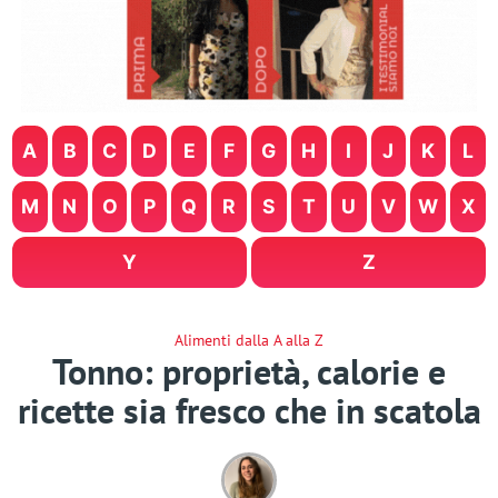
A
B
C
D
E
F
G
H
I
J
K
L
M
N
O
P
Q
R
S
T
U
V
W
X
Y
Z
Alimenti dalla A alla Z
Tonno: proprietà, calorie e
ricette sia fresco che in scatola