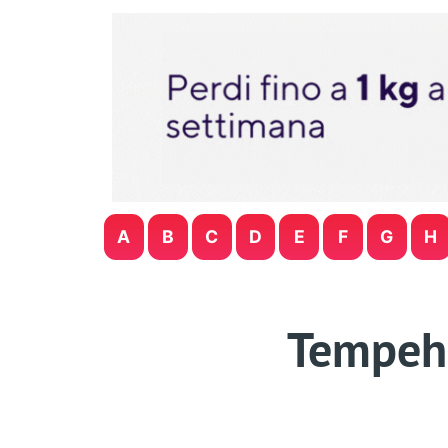
A
B
C
D
E
F
G
H
Tempeh: 