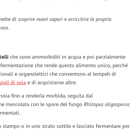
mette di
scoprire nuovi sapori e arricchire la propria
toso.
alli
che sono ammorbiditi in acqua e poi parzialmente
 di fermentazione che rende questo alimento unico, perché
ionali e organolettici che consentono al tempeh di
gioli di soia
e di acquistarne altre.
 soia fino a renderla morbida, seguita dal
ene mescolata con le spore del fungo
Rhizopus oligosporus
rmentati.
 stampo o in uno strato sottile e lasciato fermentare per