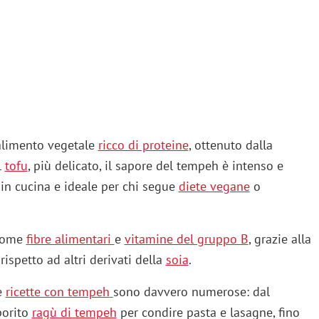
 alimento vegetale
ricco di proteine
, ottenuto dalla
l
tofu
, più delicato, il sapore del tempeh è intenso e
 in cucina e ideale per chi segue
diete vegane
o
 come
fibre alimentari
e
vitamine del gruppo B
, grazie alla
ispetto ad altri derivati della
soia
.
e
ricette con tempeh
sono davvero numerose: dal
porito
ragù di tempeh
per condire pasta e lasagne, fino