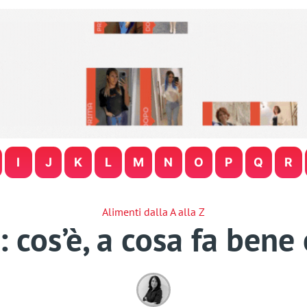
I
J
K
L
M
N
O
P
Q
R
Alimenti dalla A alla Z
cos’è, a cosa fa bene 