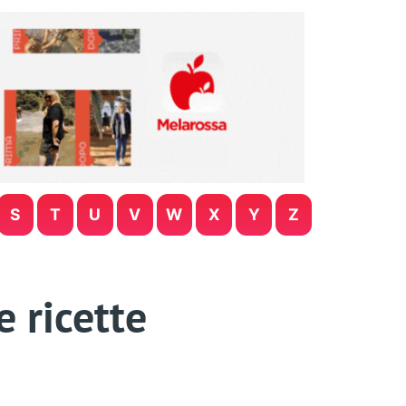
S
T
U
V
W
X
Y
Z
e ricette