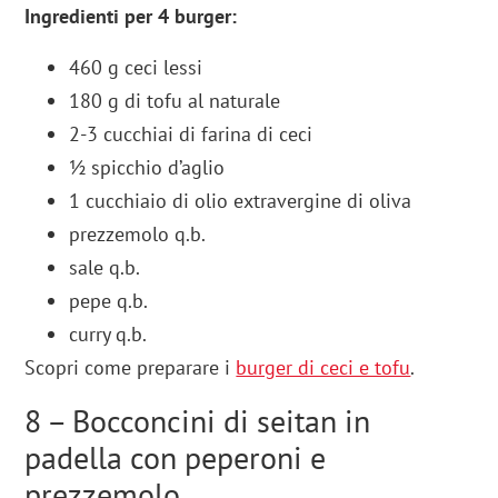
Ingredienti per 4 burger:
460 g ceci lessi
180 g di tofu al naturale
2-3 cucchiai di farina di ceci
½ spicchio d’aglio
1 cucchiaio di olio extravergine di oliva
prezzemolo q.b.
sale q.b.
pepe q.b.
curry q.b.
Scopri come preparare i
burger di ceci e tofu
.
8 – Bocconcini di seitan in
padella con peperoni e
prezzemolo