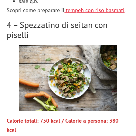
sale q.b.
Scopri come preparare il
tempeh con riso basmati
.
4 – Spezzatino di seitan con
piselli
Calorie totali: 750 kcal / Calorie a persona: 380
kcal