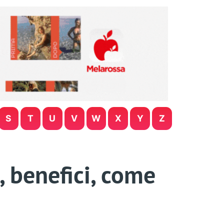
S
T
U
V
W
X
Y
Z
, benefici, come