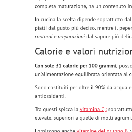
completa maturazione, ha un contenuto inf
In cucina la scelta dipende soprattutto dal
piatti dal gusto più deciso, mentre il pep
contorni e preparazioni
dal sapore più delic
Calorie e valori nutrizi
Con sole 31 calorie per 100 grammi,
posson
un’alimentazione equilibrata orientata al c
Sono costituiti per oltre il 90% da acqua e
antiossidanti.
Tra questi spicca la
vitamina C
:
soprattutt
elevate, superiori a quelle di molti agrumi.
Forniscono anche
vitamine del gruppo B
, 