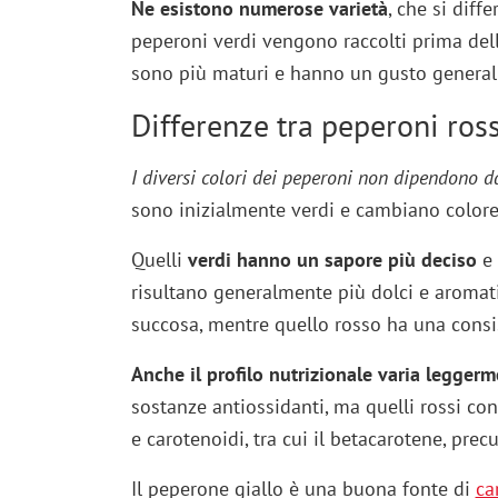
Ne esistono numerose varietà
, che si diff
peperoni verdi vengono raccolti prima dell
sono più maturi e hanno un gusto general
Differenze tra peperoni rossi
I diversi colori dei peperoni non dipendono d
sono inizialmente verdi e cambiano color
Quelli
verdi hanno un sapore più deciso
e 
risultano generalmente più dolci e aromatic
succosa, mentre quello rosso ha una consi
Anche il profilo nutrizionale varia legger
sostanze antiossidanti, ma quelli rossi co
e carotenoidi, tra cui il betacarotene, prec
Il peperone giallo è una buona fonte di
ca