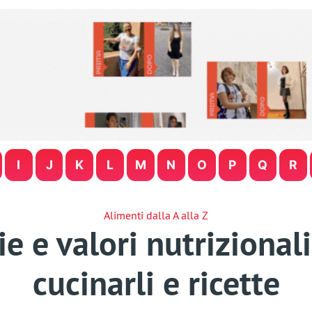
I
J
K
L
M
N
O
P
Q
R
Alimenti dalla A alla Z
ie e valori nutrizionali
cucinarli e ricette