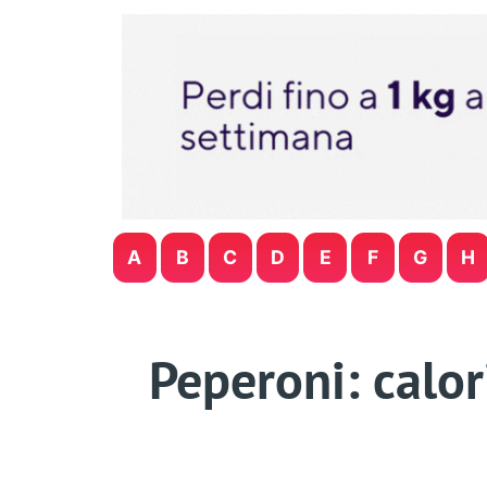
A
B
C
D
E
F
G
H
Peperoni: calor