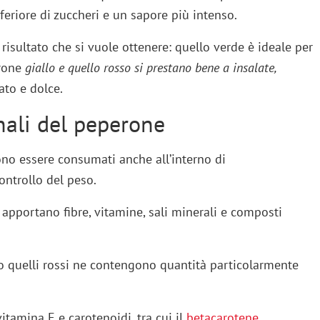
eriore di zuccheri e un sapore più intenso.
 risultato che si vuole ottenere: quello verde è ideale per
erone
giallo e quello rosso si prestano bene a insalate,
ato e dolce.
onali del peperone
o essere consumati anche all’interno di
ontrollo del peso.
 apportano fibre, vitamine, sali minerali e composti
o quelli rossi ne contengono quantità particolarmente
vitamina E e carotenoidi, tra cui il
betacarotene
,