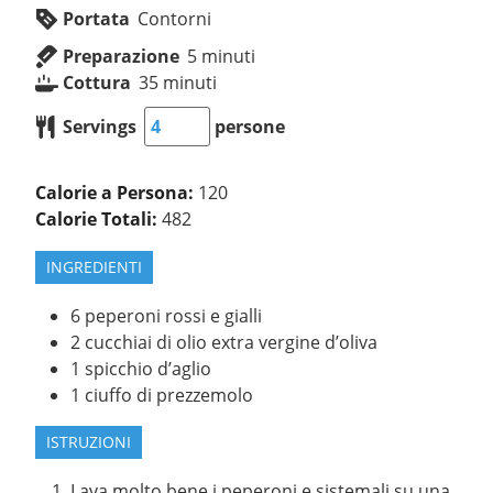
Portata
Contorni
Preparazione
5
minuti
Cottura
35
minuti
Servings
persone
Calorie a Persona:
120
Calorie Totali:
482
INGREDIENTI
6
peperoni rossi e gialli
2
cucchiai di olio extra vergine d’oliva
1
spicchio d’aglio
1
ciuffo di prezzemolo
ISTRUZIONI
Lava molto bene i peperoni e sistemali su una