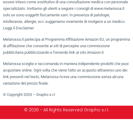
essere inteso come sostitutivo di una consultazione medica con personale
specializzato. Invitiamo gli utenti a seguire i consigli di www.melarossa.it
solo se sono soggetti fisicamente sani. In presenza di patologie,
intolleranze, allergie, ecc suggeriamo vivamente di rivolgersi a un medico.
Leggi il Disclaimer
Melarossa.it partecipa al Programma Affiliazione Amazon EU, un programma
di affiliazione che consente ai siti di percepire una commissione
pubblicitaria pubblicizzando e fornendo link al sito Amazon.it.
Melarossa sceglie e raccomanda in maniera indipendente prodotti che puoi
acquistare online. Ogni volta che viene fatto un acquisto attraverso uno dei
link presenti nel testo, Melarossa riceve una commissione senza alcuna
variazione del prezzo finale.
© Copyright 2024 – Grapho s.r.l
© 2026 - All Rights Reserved Grapho s.r.l.