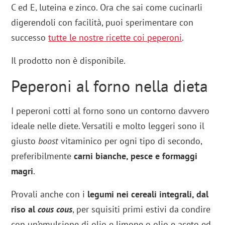
C ed E, luteina e zinco. Ora che sai come cucinarli
digerendoli con facilità, puoi sperimentare con
successo
tutte le nostre ricette coi peperoni
.
Il prodotto non è disponibile.
Peperoni al forno nella dieta
I peperoni cotti al forno sono un contorno davvero
ideale nelle diete. Versatili e molto leggeri sono il
giusto
boost
vitaminico per ogni tipo di secondo,
preferibilmente
carni bianche, pesce e formaggi
magri
.
Provali anche con i
legumi nei cereali integrali, dal
riso al
cous cous
, per squisiti primi estivi da condire
con un’emulsione di olio e limone o olio e aceto ed