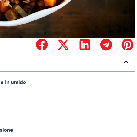
ie in umido
ssione