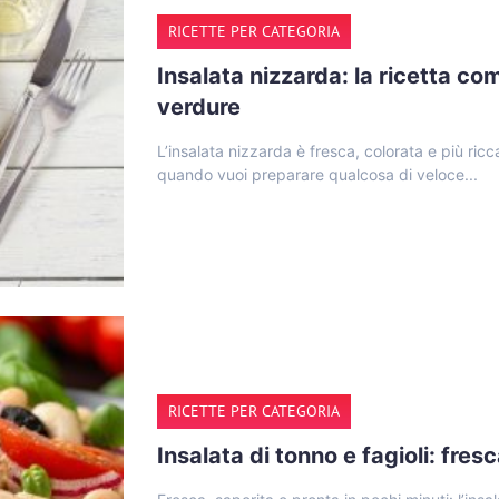
RICETTE PER CATEGORIA
Insalata nizzarda: la ricetta c
verdure
L’insalata nizzarda è fresca, colorata e più ric
quando vuoi preparare qualcosa di veloce...
RICETTE PER CATEGORIA
Insalata di tonno e fagioli: fres