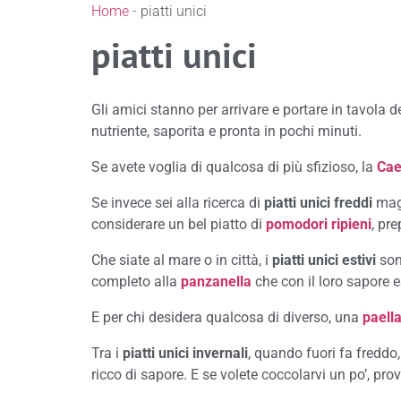
Home
-
piatti unici
piatti unici
Gli amici stanno per arrivare e portare in tavola d
nutriente, saporita e pronta in pochi minuti.
Se avete voglia di qualcosa di più sfizioso, la
Cae
Se invece sei alla ricerca di
piatti unici freddi
maga
considerare un bel piatto di
pomodori ripieni
, pr
Che siate al mare o in città, i
piatti unici estivi
sono
completo alla
panzanella
che con il loro sapore e
E per chi desidera qualcosa di diverso, una
paell
Tra i
piatti unici invernali
, quando fuori fa freddo
ricco di sapore. E se volete coccolarvi un po’, prov