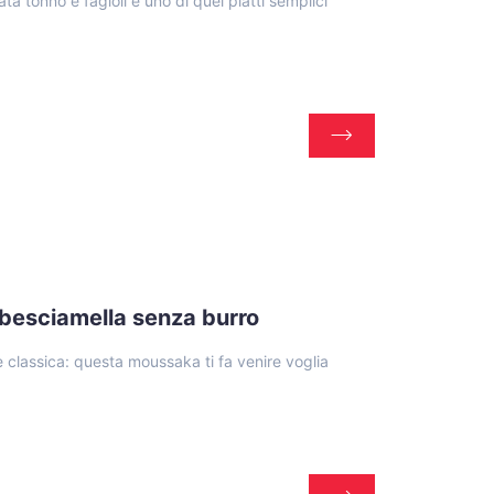
ata tonno e fagioli è uno di quei piatti semplici
 besciamella senza burro
 classica: questa moussaka ti fa venire voglia