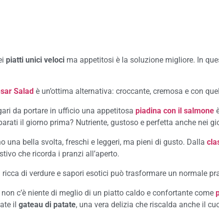
ei
piatti unici veloci
ma appetitosi è la soluzione migliore. In qu
sar Salad
è un’ottima alternativa: croccante, cremosa e con que
ri da portare in ufficio una appetitosa
piadina con il salmone
eparati il giorno prima? Nutriente, gustoso e perfetta anche nei gio
 una bella svolta, freschi e leggeri, ma pieni di gusto. Dalla
cla
stivo che ricorda i pranzi all’aperto.
a
ricca di verdure e sapori esotici può trasformare un normale pra
, non c’è niente di meglio di un piatto caldo e confortante come
p
ate il
gateau di patate
, una vera delizia che riscalda anche il cu