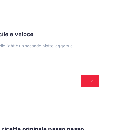
acile e veloce
pollo light è un secondo piatto leggero e
 ricetta originale passo passo