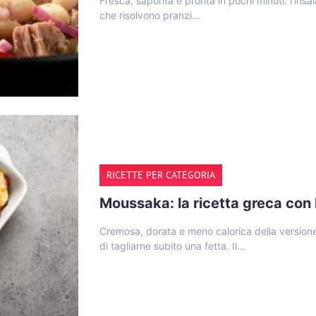
Fresca, saporita e pronta in pochi minuti: l’insal
che risolvono pranzi...
RICETTE PER CATEGORIA
Moussaka: la ricetta greca con
Cremosa, dorata e meno calorica della versione
di tagliarne subito una fetta. Il...