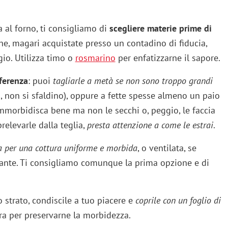
a al forno, ti consigliamo di
scegliere materie prime di
sche, magari acquistate presso un contadino di fiducia,
io. Utilizza timo o
rosmarino
per enfatizzarne il sapore.
fferenza
: puoi
tagliarle a metà se non sono troppo grandi
 non si sfaldino), oppure a fette spesse almeno un paio
mmorbidisca bene ma non le secchi o, peggio, le faccia
relevarle dalla teglia,
presta attenzione a come le estrai
.
ca per una cottura uniforme e morbida
, o ventilata, se
occante. Ti consigliamo comunque la prima opzione e di
o strato, condiscile a tuo piacere e
coprile con un foglio di
ura per preservarne la morbidezza.