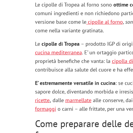
Le cipolle di Tropea al forno sono
ottime c
comuni ingredienti e non richiedono partico
versione base come le
cipolle al forno
,
son
come nella variante gratinata.
Le
cipolle di Tropea
– prodotto IGP di origi
cucina mediterranea
. E’ un ortaggio parti
proprietà benefiche che vanta: la
cipolla d
contribuisce alla salute del cuore e ha effe
E’ estremamente versatile in cucina
: se cu
sapore dolce, diventando morbida e irresist
ricette
,
dalle
m
armellate
alle conserve, da
formaggi
o carni – alle frittate, per una ve
Come preparare delle del