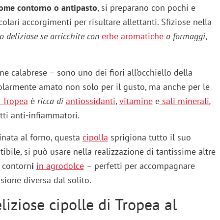
ome contorno o antipasto
, si preparano con pochi e
lari accorgimenti per risultare allettanti. Sfiziose nella
o deliziose se arricchite con
erbe aromatiche
o formaggi
,
ne calabrese – sono uno dei fiori all’occhiello della
colarmente amato non solo per il gusto, ma anche per le
i Tropea
è
ricca di
antiossidanti
,
vitamine
e
sali minerali
,
tti anti-infiammatori.
cinata al forno, questa
cipolla
sprigiona tutto il suo
ibile, si può usare nella realizzazione di tantissime altre
i contorn
i
in agrodolce
– perfetti per accompagnare
rsione diversa dal solito.
iziose cipolle di Tropea al