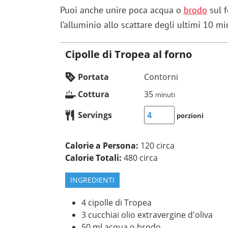
Puoi anche unire poca acqua o
brodo
sul f
l’alluminio allo scattare degli ultimi 10 mi
Cipolle di Tropea al forno
Portata
Contorni
Cottura
35
minuti
Servings
porzioni
Calorie a Persona:
120 circa
Calorie Totali:
480 circa
INGREDIENTI
4
cipolle di Tropea
3
cucchiai
olio extravergine d'oliva
50
ml
acqua o brodo