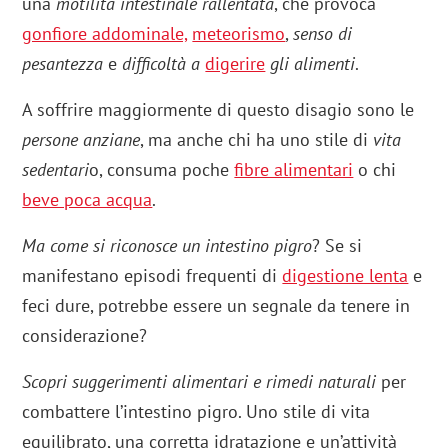
una
motilità intestinale rallentata
, che provoca
gonfiore addominale,
meteorismo
,
senso di
pesantezza
e
difficoltà a
digerire
gli alimenti
.
A soffrire maggiormente di questo disagio sono le
persone anziane
, ma anche chi ha uno stile di
vita
sedentari
o, consuma poche
fibre alimentari
o chi
beve poca acqua
.
Ma come si riconosce un intestino pigro
? Se si
manifestano episodi frequenti di
digestione lenta
e
feci dure, potrebbe essere un segnale da tenere in
considerazione?
Scopri suggerimenti alimentari e rimedi naturali
per
combattere l’intestino pigro. Uno stile di vita
equilibrato, una corretta idratazione e un’attività