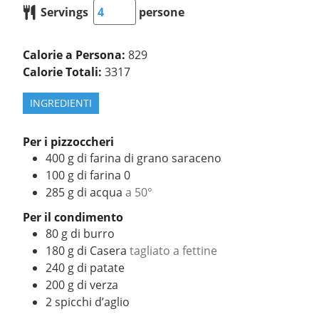
Servings
persone
Calorie a Persona:
829
Calorie Totali:
3317
INGREDIENTI
Per i pizzoccheri
400
g
di farina di grano saraceno
100
g
di farina 0
285
g
di acqua
a 50°
Per il condimento
80
g
di burro
180
g
di Casera
tagliato a fettine
240
g
di patate
200
g
di verza
2
spicchi d’aglio