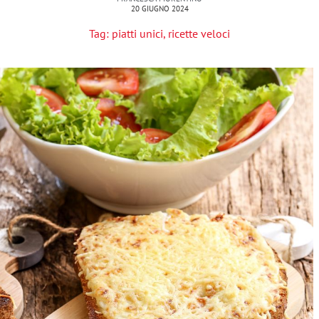
20 GIUGNO 2024
Tag:
piatti unici
,
ricette veloci