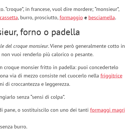
to. “croque”, in francese, vuol dire mordere; “monsieur”,
cassetta
, burro, prosciutto,
formaggio
e
besciamella
.
ieur, forno o padella
ale del croque monsieur
. Viene però generalmente cotto in
 non vuoi renderlo più calorico o pesante.
un croque monsier fritto in padella: puoi concedertelo
uona via di mezzo consiste nel cuocerlo nella
friggitrice
ini di croccantezza e leggerezza.
iarlo senza “sensi di colpa”.
di pane, o sostituiscilo con uno dei tanti
formaggi magri
senza burro.