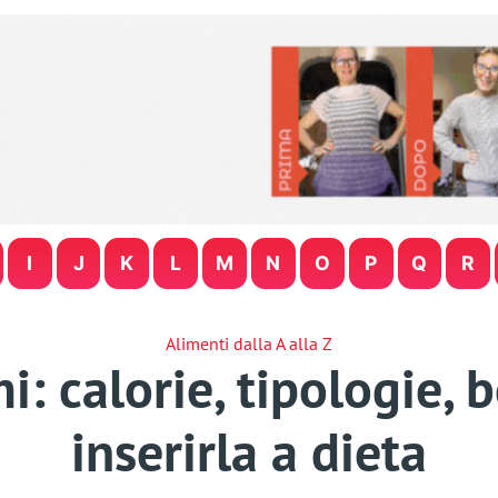
I
J
K
L
M
N
O
P
Q
R
Alimenti dalla A alla Z
i: calorie, tipologie, 
inserirla a dieta