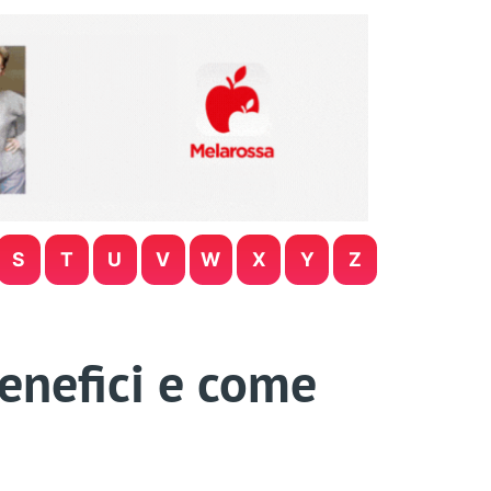
S
T
U
V
W
X
Y
Z
benefici e come