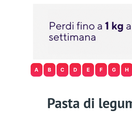
A
B
C
D
E
F
G
H
Pasta di legum