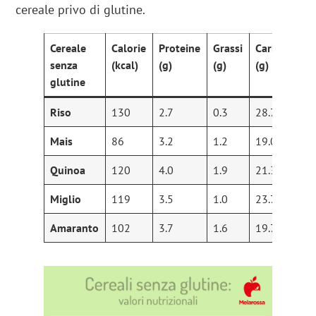
cereale privo di glutine.
Cereale
Calorie
Proteine
Grassi
Carboidrati
senza
(kcal)
(g)
(g)
(g)
glutine
Riso
130
2.7
0.3
28.7
Mais
86
3.2
1.2
19.0
Quinoa
120
4.0
1.9
21.3
Miglio
119
3.5
1.0
23.7
Amaranto
102
3.7
1.6
19.7