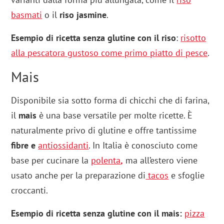
basmati
o il
riso jasmine
.
Esempio di ricetta senza glutine con il riso
:
risotto
alla pescatora gustoso come primo piatto di pesce
.
Mais
Disponibile sia sotto forma di chicchi che di farina,
il
mais
è una base versatile per molte ricette. È
naturalmente privo di glutine e offre tantissime
fibre e
antiossidanti
. In Italia è conosciuto come
base per cucinare la
polenta
,
ma all’estero viene
usato anche per la preparazione di
tacos
e sfoglie
croccanti.
Esempio di ricetta senza glutine con il mais:
pizza