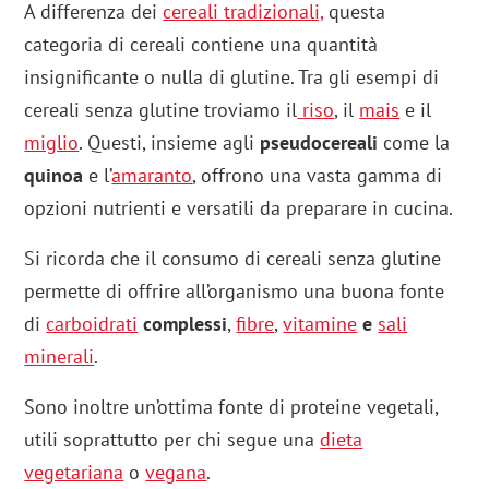
A differenza dei
cereali tradizionali,
questa
categoria di cereali contiene una quantità
insignificante o nulla di glutine. Tra gli esempi di
cereali senza glutine troviamo il
riso
, il
mais
e il
miglio
. Questi, insieme agli
pseudocereali
come la
quinoa
e l’
amaranto
, offrono una vasta gamma di
opzioni nutrienti e versatili da preparare in cucina.
Si ricorda che il consumo di cereali senza glutine
permette di offrire all’organismo una buona fonte
di
carboidrati
complessi
,
fibre
,
vitamine
e
sali
minerali
.
Sono inoltre un’ottima fonte di proteine vegetali,
utili soprattutto per chi segue una
dieta
vegetariana
o
vegana
.