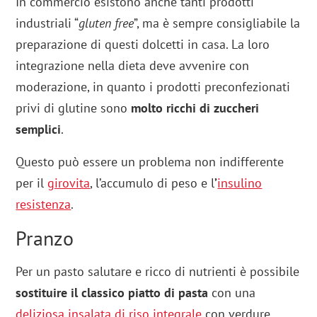
In commercio esistono anche tanti prodotti
industriali “
gluten free
”, ma è sempre consigliabile la
preparazione di questi dolcetti in casa. La loro
integrazione nella dieta deve avvenire con
moderazione, in quanto i prodotti preconfezionati
privi di glutine sono
molto ricchi di zuccheri
semplici
.
Questo può essere un problema non indifferente
per il
girovita
, l’accumulo di peso e l
’
insulino
resistenza
.
Pranzo
Per un pasto salutare e ricco di nutrienti è possibile
sostituire il classico piatto di pasta
con una
deliziosa insalata di riso integrale
con verdure