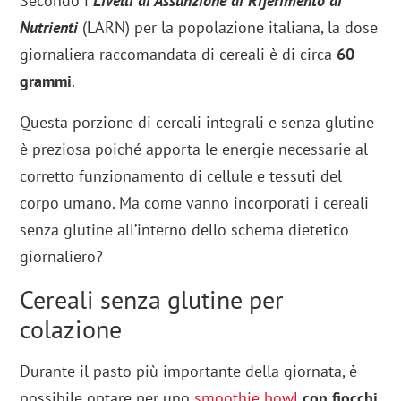
Secondo i
Livelli di Assunzione di Riferimento di
Nutrienti
(LARN) per la popolazione italiana, la dose
giornaliera raccomandata di cereali è di circa
60
grammi
.
Questa porzione di cereali integrali e senza glutine
è preziosa poiché apporta le energie necessarie al
corretto funzionamento di cellule e tessuti del
corpo umano. Ma come vanno incorporati i cereali
senza glutine all’interno dello schema dietetico
giornaliero?
Cereali senza glutine per
colazione
Durante il pasto più importante della giornata, è
possibile optare per uno
smoothie
bowl
con fiocchi