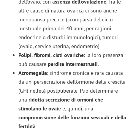
dell’ovaio, con a
ssenza dell’ovulazione
. Tra le
altre cause di natura ovarica ci sono anche
menopausa precoce (scomparsa del ciclo
mestruale prima dei 40 anni, per ragioni
endocrine o disturbi immunologici), tumori
(ovaio, cervice uterina, endometrio).
Polipi, fibromi, cisti ovariche
: la loro presenza
può causare
perdite intermestruali
.
Acromegalia
: sindrome cronica e rara causata
da un’ipersecrezione dell’ormone della crescita
(GH) nell’età postpuberale. Può determinare
una
ridotta secrezione di ormoni che
stimolano le ovai
e e, quindi, una
compromissione delle funzioni sessuali e della
fertilità
.