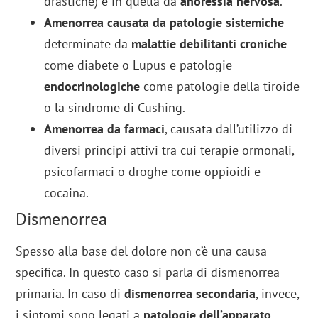
drastiche) e in quella da
anoressia nervosa
.
Amenorrea causata da patologie sistemiche
determinate da
malattie debilitanti croniche
come diabete o Lupus e patologie
endocrinologiche
come patologie della tiroide
o la sindrome di Cushing.
Amenorrea da farmaci
, causata dall’utilizzo di
diversi principi attivi tra cui terapie ormonali,
psicofarmaci o droghe come oppioidi e
cocaina.
Dismenorrea
Spesso alla base del dolore non c’è una causa
specifica. In questo caso si parla di dismenorrea
primaria. In caso di
dismenorrea secondaria
, invece,
i sintomi sono legati a
patologie dell’apparato