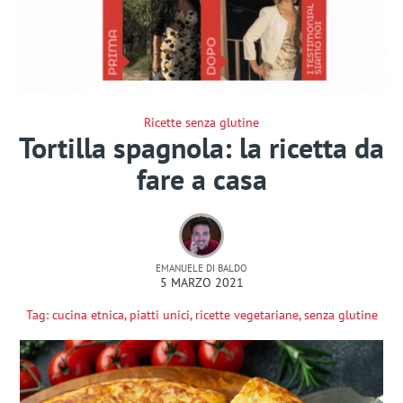
Ricette senza glutine
Tortilla spagnola: la ricetta da
fare a casa
EMANUELE DI BALDO
5 MARZO 2021
Tag:
cucina etnica
,
piatti unici
,
ricette vegetariane
,
senza glutine