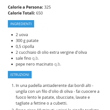
Calorie a Persona:
325
Calorie Totali:
650
INGREDIENTI
2
uova
300
g
patate
0,5
cipolla
2
cucchiaio di olio extra vergine d'oliva
sale fino
q.b.
pepe nero macinato
q.b.
ISTRUZIONI
In una padella antiaderente dai bordi alti -
ungila con un filo d'olio di oliva - fai cuocere a
fuoco lento le patate, sbucciate, lavate e
tagliate a fettine o a cubetti.