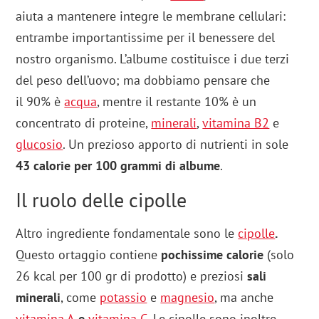
aiuta a mantenere integre le membrane cellulari:
entrambe importantissime per il benessere del
nostro organismo. L’albume costituisce i due terzi
del peso dell’uovo; ma dobbiamo pensare che
il 90% è
acqua
, mentre il restante 10% è un
concentrato di proteine,
minerali
,
vitamina B2
e
glucosio
. Un prezioso apporto di nutrienti in sole
43 calorie per 100 grammi di albume
.
Il ruolo delle cipolle
Altro ingrediente fondamentale sono le
cipolle
.
Questo ortaggio contiene
pochissime calorie
(solo
26 kcal per 100 gr di prodotto) e preziosi
sali
minerali
, come
potassio
e
magnesio
, ma anche
vitamina A
e
vitamina C
. Le cipolle sono inoltre