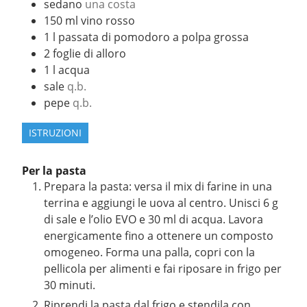
sedano
una costa
150
ml
vino rosso
1
l
passata di pomodoro a polpa grossa
2
foglie di alloro
1
l
acqua
sale
q.b.
pepe
q.b.
ISTRUZIONI
Per la pasta
Prepara la pasta: versa il mix di farine in una
terrina e aggiungi le uova al centro. Unisci 6 g
di sale e l’olio EVO e 30 ml di acqua. Lavora
energicamente fino a ottenere un composto
omogeneo. Forma una palla, copri con la
pellicola per alimenti e fai riposare in frigo per
30 minuti.
Riprendi la pasta dal frigo e stendila con