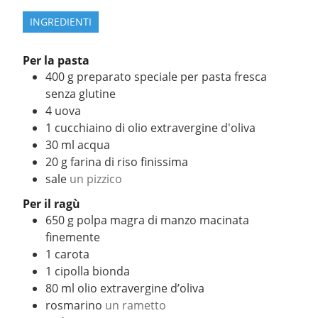
INGREDIENTI
Per la pasta
400
g
preparato speciale per pasta fresca
senza glutine
4
uova
1
cucchiaino di olio extravergine d'oliva
30
ml
acqua
20
g
farina di riso finissima
sale
un pizzico
Per il ragù
650
g
polpa magra di manzo macinata
finemente
1
carota
1
cipolla bionda
80
ml
olio extravergine d’oliva
rosmarino
un rametto