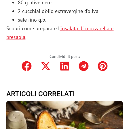
80 g olive nere
2 cucchiai d’olio extravergine d’oliva
sale fino q.b.
Scopri come preparare l
‘insalata di mozzarella e
bresaola
.
Condividi il post:
ARTICOLI CORRELATI