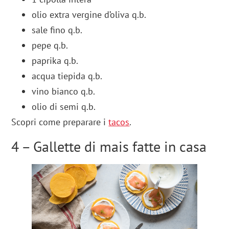
olio extra vergine d’oliva q.b.
sale fino q.b.
pepe q.b.
paprika q.b.
acqua tiepida q.b.
vino bianco q.b.
olio di semi q.b.
Scopri come preparare i
tacos
.
4 – Gallette di mais fatte in casa