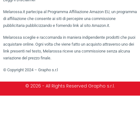
Melarossa.it partecipa al Programma Affiliazione Amazon EU, un programma
di affiliazione che consente ai siti di percepire una commissione
pubblicitaria pubblicizzando e fornendo link al sito Amazon.it.
Melarossa sceglie e raccomanda in maniera indipendente prodotti che puoi
acquistare online. Ogni volta che viene fatto un acquisto attraverso uno dei
link presenti nel testo, Melarossa riceve una commissione senza alcuna
variazione del prezzo finale.
© Copyright 2024 – Grapho s.r.l
© 2026 - All Rights Reserved Grapho s.r.l.