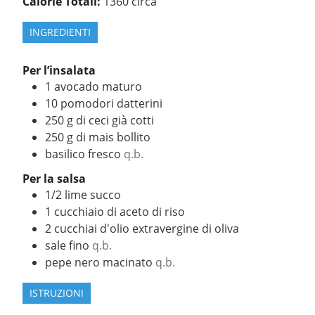
Calorie Totali:
1360 circa
INGREDIENTI
Per l’insalata
1
avocado maturo
10
pomodori datterini
250
g
di ceci già cotti
250
g
di mais bollito
basilico fresco
q.b.
Per la salsa
1/2
lime succo
1
cucchiaio
di aceto di riso
2
cucchiai
d'olio extravergine di oliva
sale fino
q.b.
pepe nero macinato
q.b.
ISTRUZIONI