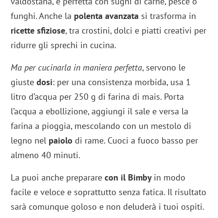
valdostana, è perfetta con sughi di carne, pesce o
funghi. Anche la
polenta avanzata
si trasforma in
ricette sfiziose
, tra crostini, dolci e piatti creativi per
ridurre gli sprechi in cucina.
Ma per cucinarla in maniera perfetta
, servono le
giuste
dosi
: per una consistenza morbida, usa 1
litro d’acqua per 250 g di farina di mais. Porta
l’acqua a ebollizione, aggiungi il sale e versa la
farina a pioggia, mescolando con un mestolo di
legno nel
paiolo
di rame. Cuoci a fuoco basso per
almeno 40 minuti.
La puoi anche preparare
con il Bimby
in modo
facile e veloce e soprattutto senza fatica. Il risultato
sarà comunque goloso e non deluderà i tuoi ospiti.