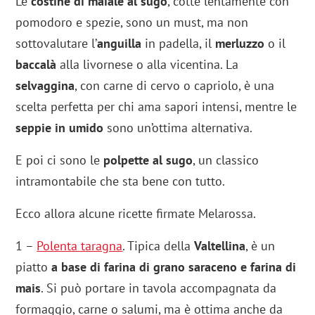
Le
costine di maiale al sugo
, cotte lentamente con
pomodoro e spezie, sono un must, ma non
sottovalutare l’
anguilla
in padella, il
merluzzo
o il
baccalà
alla livornese o alla vicentina. La
selvaggina
, con carne di cervo o capriolo, è una
scelta perfetta per chi ama sapori intensi, mentre le
seppie in umido
sono un’ottima alternativa.
E poi ci sono le
polpette al sugo
, un classico
intramontabile che sta bene con tutto.
Ecco allora alcune
ricette firmate
Melarossa.
1 –
Polenta taragna
. Tipica della
Valtellina
, è un
piatto
a base di farina di grano saraceno e farina di
mais
. Si può portare in tavola accompagnata da
formaggio, carne o salumi, ma è ottima anche da