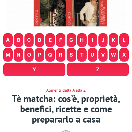
A
B
C
D
E
F
G
H
I
J
K
L
M
N
O
P
Q
R
S
T
U
V
W
X
Y
Z
Alimenti dalla A alla Z
Tè matcha: cos’è, proprietà,
benefici, ricette e come
prepararlo a casa