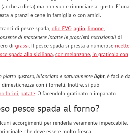
a (anche a dieta) ma non vuole rinunciare al gusto. E’ una
esta a pranzi e cene in famiglia o con amici.
 tranci di pesce spada,
olio EVO
,
aglio
,
limone
,
consente di mantenere intatte le proprietà nutrizionali
di
ero di
grassi
. Il pesce spada si presta a numerose
ricett
e
sce spada alla siciliana
,
c
on melanzane
,
in graticola con
n piatto gustoso, bilanciato e naturalmente
light
, è facile da
dimestichezza con i fornelli. Inoltre, si può
odorini
,
patate
. O facendolo gratinato o impanato.
so pesce spada al forno?
 alcuni accorgimenti per renderla veramente impeccabile.
 principale, che deve essere molto fresca.