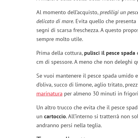
Al momento dell’acquisto,
prediligi un pesc
delicato di mare
. Evita quello che present
segni di scarsa freschezza. A questo propo
sempre molto utile.
Prima della cottura,
pulisci il pesce spada
e
cm di spessore. A meno che non deleghi q
Se vuoi mantenere il pesce spada umido 
d’oliva, succo di limone, aglio tritato, prez
marinatura
per almeno 30 minuti in frigori
Un altro trucco che evita che il pesce spad
un
cartoccio
. All’interno si tratterrà non s
andranno persi nella teglia.