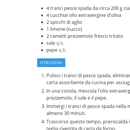
4
tranci
pesce spada da circa 200 g ci
4
cucchiai
olio extravergine d'oliva
2
spicchi
di aglio
1
limone (succo)
2
rametti
prezzemolo fresco tritato
sale
q.b.
pepe
q.b.
ISTRUZIONI
Pulisci i tranci di pesce spada, elimin
carta assorbente da cucina per asciuga
In una ciotola, mescola l'olio extravergin
prezzemolo, il sale e il pepe.
Immergi i tranci di pesce spada nella m
almeno 30 minuti.
Trascorso questo tempo, preriscalda il
teglia rivestita di carta da forno.