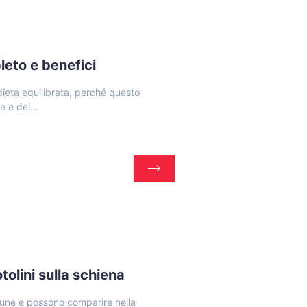
leto e benefici
dieta equilibrata, perché questo
 e del...
otolini sulla schiena
omune e possono comparire nella