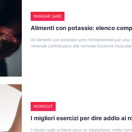
MANGIAR SANO
Alimenti con potassio: elenco comp
Gli alimenti con potassio sono fondamentali per una 
minerale contribuisce alla normale funzione muscolare
WORKOUT
I migliori esercizi per dire addio ai r
I rotolini sulla schiena sono un inestetismo molto c