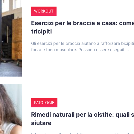
WORKOUT
Esercizi per le braccia a casa: come 
tricipiti
Gli esercizi per le braccia aiutano a rafforzare bicipiti,
forza e tono muscolare. Possono essere eseguiti...
PATOLOGIE
Rimedi naturali per la cistite: qua
aiutare