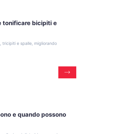
tonificare bicipiti e
 tricipiti e spalle, migliorando
li sono e quando possono