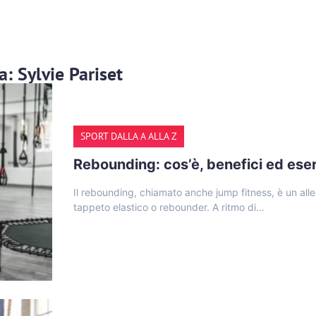
a: Sylvie Pariset
SPORT DALLA A ALLA Z
Rebounding: cos’è, benefici ed eser
Il rebounding, chiamato anche jump fitness, è un all
tappeto elastico o rebounder. A ritmo di...