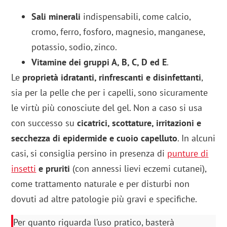
Sali minerali
indispensabili, come calcio,
cromo, ferro, fosforo, magnesio, manganese,
potassio, sodio, zinco.
Vitamine dei gruppi A, B, C, D ed E
.
Le
proprietà idratanti, rinfrescanti e disinfettanti
,
sia per la pelle che per i capelli, sono sicuramente
le virtù più conosciute del gel. Non a caso si usa
con successo su
cicatrici, scottature, irritazioni e
secchezza di epidermide e cuoio capelluto
. In alcuni
casi, si consiglia persino in presenza di
punture di
insetti
e pruriti
(con annessi lievi eczemi cutanei),
come trattamento naturale e per disturbi non
dovuti ad altre patologie più gravi e specifiche.
Per quanto riguarda l’uso pratico, basterà