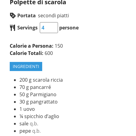
Polpette di scarola
Portata
secondi piatti
Servings
persone
Calorie a Persona:
150
Calorie Totali:
600
INGREDIENTI
200
g
scarola riccia
70
g
pancarré
50
g
Parmigiano
30
g
pangrattato
1
uovo
¼
spicchio d’aglio
sale
q.b.
pepe
q.b.