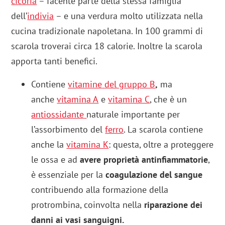
cicoria
– facente parte della stessa famiglia
dell’
indivia
– e una verdura molto utilizzata nella
cucina tradizionale napoletana. In 100 grammi di
scarola troverai circa 18 calorie. Inoltre la scarola
apporta tanti benefici.
Contiene
vitamine
del gruppo B
,
ma
anche
vitamina A
e
vitamina C
, che è un
antiossidante
naturale importante per
l’assorbimento del
ferro
. La scarola contiene
anche la
vitamina K
: questa, oltre a proteggere
le ossa e ad
avere proprietà antinfiammatorie
,
è essenziale per la
coagulazione del sangue
contribuendo alla formazione della
protrombina, coinvolta nella
riparazione dei
danni ai vasi sanguigni.