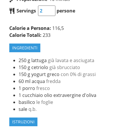
Servings
persone
Calorie a Persona:
116,5
Calorie Totali:
233
INGREDIENTI
250
g
lattuga
già lavata e asciugata
150
g
cetriolo
già sbrucciato
150
g
yogurt greco
con 0% di grassi
60
ml
acqua
fredda
1
porro
fresco
1
cucchiaio
olio extravergine d'oliva
basilico
le foglie
sale
q.b.
ISTRUZIONI