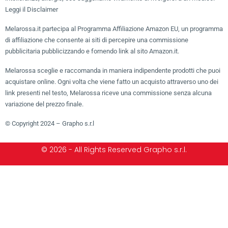
Leggi il Disclaimer
Melarossa.it partecipa al Programma Affiliazione Amazon EU, un programma
di affiliazione che consente ai siti di percepire una commissione
pubblicitaria pubblicizzando e fornendo link al sito Amazon.it.
Melarossa sceglie e raccomanda in maniera indipendente prodotti che puoi
acquistare online. Ogni volta che viene fatto un acquisto attraverso uno dei
link presenti nel testo, Melarossa riceve una commissione senza alcuna
variazione del prezzo finale.
© Copyright 2024 – Grapho s.r.l
© 2026 - All Rights Reserved Grapho s.r.l.