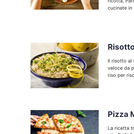
ricotta, Pa
cucinate in
Risott
Il risotto 
veloce da p
riso per ris
Pizza 
La ricetta 