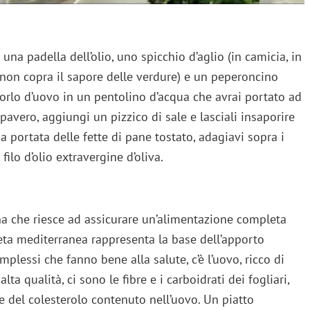
 una padella dell’olio, uno spicchio d’aglio (in camicia, in
 non copra il sapore delle verdure) e un peperoncino
tuorlo d’uovo in un pentolino d’acqua che avrai portato ad
apavero, aggiungi un pizzico di sale e lasciali insaporire
 portata delle fette di pane tostato, adagiavi sopra i
filo d’olio extravergine d’oliva.
ina che riesce ad assicurare un’alimentazione completa
dieta mediterranea rappresenta la base dell’apporto
mplessi che fanno bene alla salute, c’è l’uovo, ricco di
lta qualità, ci sono le fibre e i carboidrati dei fogliari,
e del colesterolo contenuto nell’uovo. Un piatto