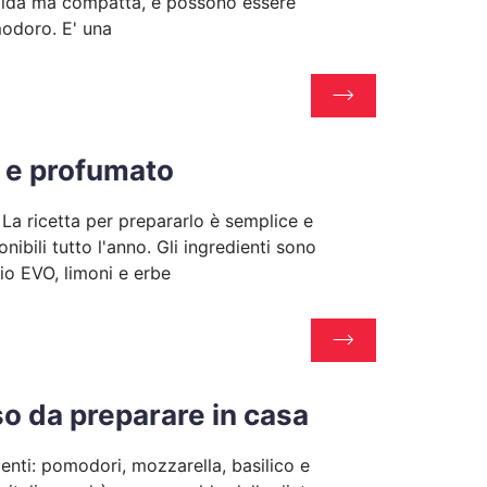
rbida ma compatta, e possono essere
modoro. E' una
o e profumato
 La ricetta per prepararlo è semplice e
bili tutto l'anno. Gli ingredienti sono
lio EVO, limoni e erbe
so da preparare in casa
enti: pomodori, mozzarella, basilico e