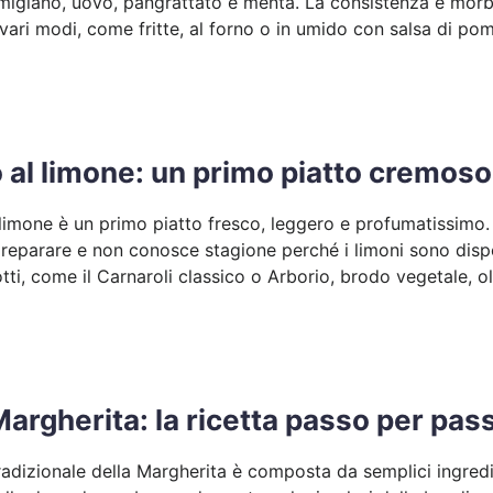
rmigiano, uovo, pangrattato e menta. La consistenza è mo
 vari modi, come fritte, al forno o in umido con salsa di po
o al limone: un primo piatto cremos
al limone è un primo piatto fresco, leggero e profumatissimo.
reparare e non conosce stagione perché i limoni sono disponi
otti, come il Carnaroli classico o Arborio, brodo vegetale, o
Margherita: la ricetta passo per pas
tradizionale della Margherita è composta da semplici ingredi